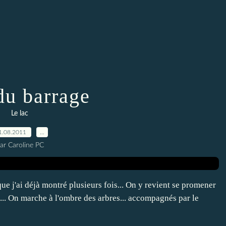
du barrage
Le lac
1.08.2011
…
ar Caroline PC
 que j'ai déjà montré plusieurs fois... On y revient se promener
ge... On marche à l'ombre des arbres... accompagnés par le