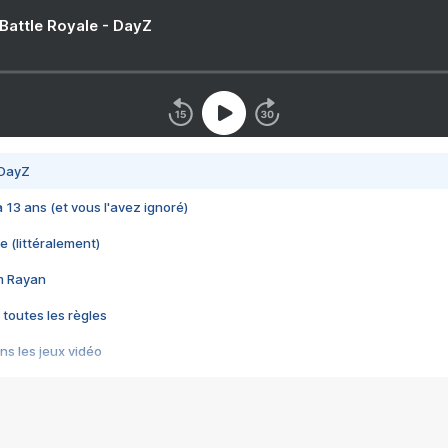
 Battle Royale - DayZ
 DayZ
 a 13 ans (et vous l'avez ignoré)
e (littéralement)
im Rayan
 toutes les règles
s les jeux vidéo
us choquant de Rockstar ? - Le scandale BULLY
e plus moche de Steam