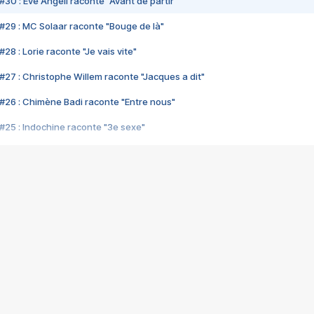
#30 : Eve Angeli raconte "Avant de partir"
#29 : MC Solaar raconte "Bouge de là"
28 : Lorie raconte "Je vais vite"
#27 : Christophe Willem raconte "Jacques a dit"
#26 : Chimène Badi raconte "Entre nous"
#25 : Indochine raconte "3e sexe"
#24 : Zaho raconte "C'est chelou"
#23 : Patrick Bruel raconte "Au café des délices"
#22 : Kyo raconte "Le chemin"
#21 : Nolwenn Leroy raconte "Cassé"
#20 : Patrick Hernandez raconte "Born to be alive"
#19 : Lorie raconte "Près de moi"
#18 : Michael Jones raconte "A nos actes manqués" (avec Jean-Jacque