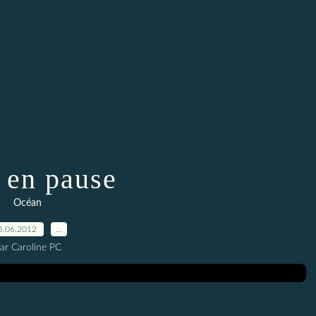
 en pause
Océan
5.06.2012
…
ar Caroline PC