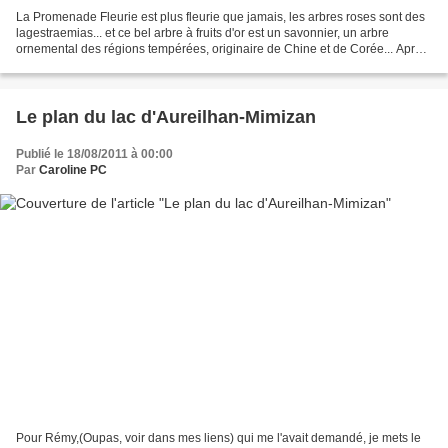
La Promenade Fleurie est plus fleurie que jamais, les arbres roses sont des
lagestraemias... et ce bel arbre à fruits d'or est un savonnier, un arbre
ornemental des régions tempérées, originaire de Chine et de Corée... Après
une floraison de fleurs jaunes...
Le plan du lac d'Aureilhan-Mimizan
Publié le 18/08/2011 à 00:00
Par
Caroline PC
Pour Rémy,(Oupas, voir dans mes liens) qui me l'avait demandé, je mets le