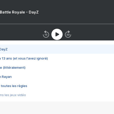
 Battle Royale - DayZ
 DayZ
 a 13 ans (et vous l'avez ignoré)
e (littéralement)
im Rayan
 toutes les règles
s les jeux vidéo
us choquant de Rockstar ? - Le scandale BULLY
e plus moche de Steam