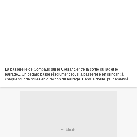
La passerelle de Gombaud sur le Courant, entre la sortie du lac et le
barrage... Un pédalo passe résolument sous la passerelle en grinçant à
chaque tour de roues en direction du barrage. Dans le doute, j'ai demandé
aux passagers s'ils savaient qu'ils...
Publicité