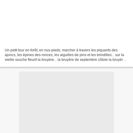
Un petit tour en forêt, en nus-pieds, marcher à travers les piquants des
ajoncs, les épines des ronces, les aiguilles de pins et les brindilles... sur la
vieille souche fleurit la bruyère... la bruyère de septembre côtoie la bruyère
commune, quelle broderie...