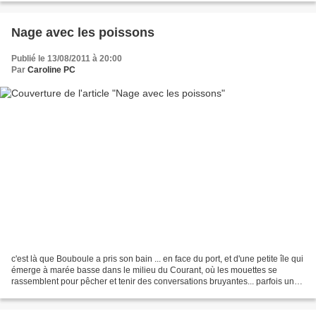
Nage avec les poissons
Publié le 13/08/2011 à 20:00
Par
Caroline PC
c'est là que Bouboule a pris son bain ... en face du port, et d'une petite île qui
émerge à marée basse dans le milieu du Courant, où les mouettes se
rassemblent pour pêcher et tenir des conversations bruyantes... parfois une
aigrette vient se mêler à...