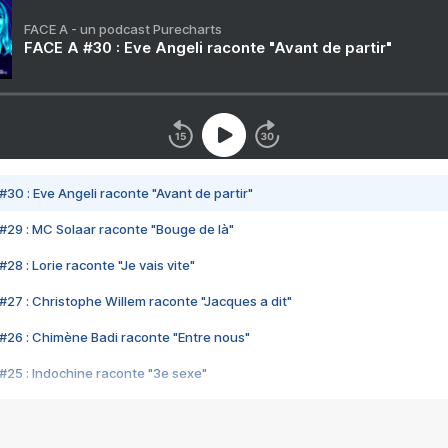
FACE A - un podcast Purecharts
FACE A #30 : Eve Angeli raconte "Avant de partir"
#30 : Eve Angeli raconte "Avant de partir"
#29 : MC Solaar raconte "Bouge de là"
28 : Lorie raconte "Je vais vite"
#27 : Christophe Willem raconte "Jacques a dit"
#26 : Chimène Badi raconte "Entre nous"
#25 : Indochine raconte "3e sexe"
#24 : Zaho raconte "C'est chelou"
#23 : Patrick Bruel raconte "Au café des délices"