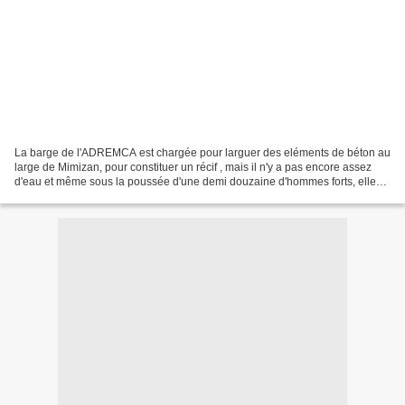
La barge de l'ADREMCA est chargée pour larguer des eléments de béton au
large de Mimizan, pour constituer un récif , mais il n'y a pas encore assez
d'eau et même sous la poussée d'une demi douzaine d'hommes forts, elle
ne bouge pas. Bouboule se précipite...