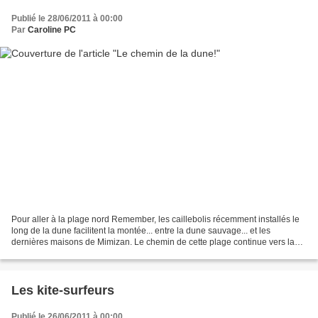
Publié le 28/06/2011 à 00:00
Par
Caroline PC
Pour aller à la plage nord Remember, les caillebolis récemment installés le
long de la dune facilitent la montée... entre la dune sauvage... et les
dernières maisons de Mimizan. Le chemin de cette plage continue vers la
route du camping municipal, et...
Les kite-surfeurs
Publié le 26/06/2011 à 00:00