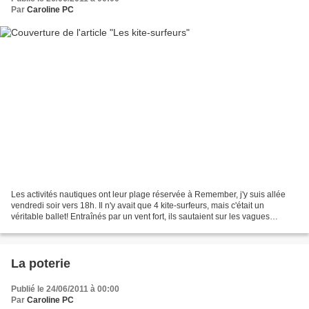
Par
Caroline PC
Les activités nautiques ont leur plage réservée à Remember, j'y suis allée
vendredi soir vers 18h. Il n'y avait que 4 kite-surfeurs, mais c'était un
véritable ballet! Entraînés par un vent fort, ils sautaient sur les vagues
comme s'ils allaient s'envoler......
La poterie
Publié le 24/06/2011 à 00:00
Par
Caroline PC