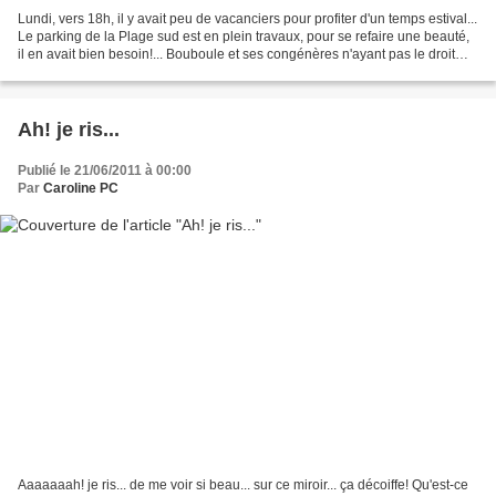
Lundi, vers 18h, il y avait peu de vacanciers pour profiter d'un temps estival...
Le parking de la Plage sud est en plein travaux, pour se refaire une beauté,
il en avait bien besoin!... Bouboule et ses congénères n'ayant pas le droit
d'aller sur cette...
Ah! je ris...
Publié le 21/06/2011 à 00:00
Par
Caroline PC
Aaaaaaah! je ris... de me voir si beau... sur ce miroir... ça décoiffe! Qu'est-ce