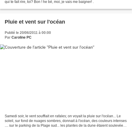
qui te fait rire, toi? Bon ! he bé, moi, je vais me baigner! .
Pluie et vent sur l'océan
Publié le 20/06/2011 à 00:00
Par
Caroline PC
Samedi soir, le vent soufflait en rafales; on voyait la pluie sur l'océan... Le
soleil, sur fond de nuages sombres, donnait à l'océan, des couleurs intenses
.... sur le parking de la Plage sud... les plantes de la dune étaient soulevées
par le vent......