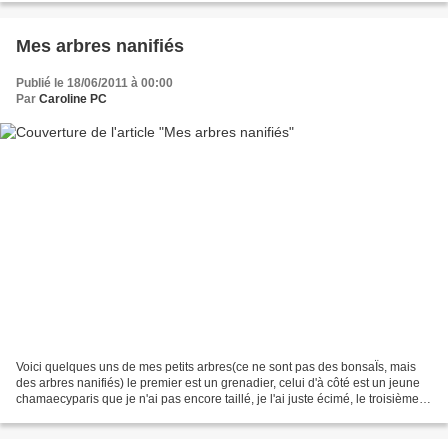
Mes arbres nanifiés
Publié le 18/06/2011 à 00:00
Par
Caroline PC
Voici quelques uns de mes petits arbres(ce ne sont pas des bonsaÏs, mais
des arbres nanifiés) le premier est un grenadier, celui d'à côté est un jeune
chamaecyparis que je n'ai pas encore taillé, je l'ai juste écimé, le troisième
est un picéa glauca conica...